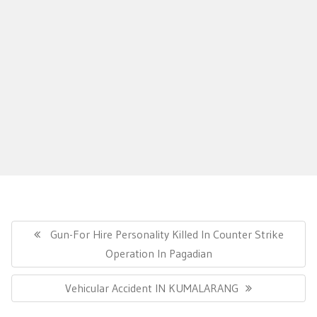
Post
navigation
Previous
Gun-For Hire Personality Killed In Counter Strike
Post:
Operation In Pagadian
Next
Vehicular Accident IN KUMALARANG
Post: