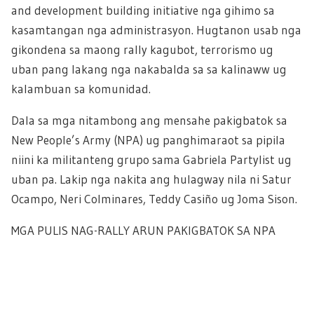
and development building initiative nga gihimo sa
kasamtangan nga administrasyon. Hugtanon usab nga
gikondena sa maong rally kagubot, terrorismo ug
uban pang lakang nga nakabalda sa sa kalinaww ug
kalambuan sa komunidad.
Dala sa mga nitambong ang mensahe pakigbatok sa
New People’s Army (NPA) ug panghimaraot sa pipila
niini ka militanteng grupo sama Gabriela Partylist ug
uban pa. Lakip nga nakita ang hulagway nila ni Satur
Ocampo, Neri Colminares, Teddy Casiño ug Joma Sison.
MGA PULIS NAG-RALLY ARUN PAKIGBATOK SA NPA