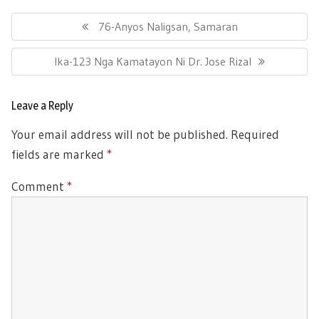
Post
navigation
Previous
76-Anyos Naligsan, Samaran
Post:
Next
Ika-123 Nga Kamatayon Ni Dr. Jose Rizal
Post:
Leave a Reply
Your email address will not be published.
Required
fields are marked
*
Comment
*